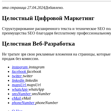
эта страница 27.04.2024Добавлено.
Целостный
Цифровой Маркетинг
Структурирование расширенного текста и техническое SEO по
преимущества SEO благодаря бесплатному профессиональному
Целостная Веб-Разработка
Не тратьте зря свои рекламные вложения на страницы, которы
продаж без комиссии.
instagram
instagram
facebook
facebook
twitter
twitter
linkedin
linkedin
mapsUrl
mapsUrl
whatsApp
whatsApp
smsNumber
smsNumber
eMail
eMail
phoneNumber
phoneNumber