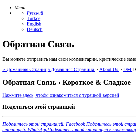
Menü
Русский
Türkçe
English
Deutsch
Обратная Связь
Вы можете отправить нам свои комментарии, критические замеч
‹‹
Домашняя Страница
Домашняя Страница
›
About Us
›
DM
Обратная Связь › Короткое & Сладкое
Нажмите здесь, чтобы ознакомиться с турецкой версией
Поделиться этой страницей
Поделитесь этой страницей: Facebook Поделитесь этой стран
страницей: WhatsAppПоделитесь этой страницей в своем акка