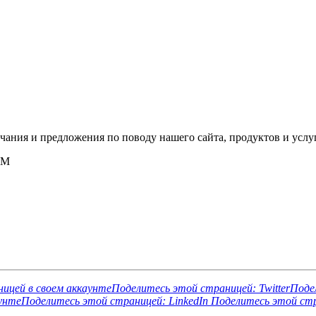
ания и предложения по поводу нашего сайта, продуктов и услуг
DM
ицей в своем аккаунте
Поделитесь этой страницей: TwitterПоде
унте
Поделитесь этой страницей: LinkedIn Поделитесь этой стр