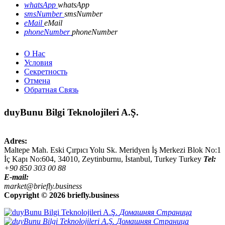
whatsApp
whatsApp
smsNumber
smsNumber
eMail
eMail
phoneNumber
phoneNumber
О Нас
Условия
Секретность
Отмена
Обратная Связь
duyBunu Bilgi Teknolojileri A.Ş.
Adres:
Maltepe Mah. Eski Çırpıcı Yolu Sk. Meridyen İş Merkezi Blok No:1
İç Kapı No:604,
34010
,
Zeytinburnu, İstanbul
,
Turkey
Turkey
Tel:
+90 850 303 00 88
E-mail:
market@briefly.business
Copyright ©
2026 briefly.business
Домашняя Страница
Домашняя Страница