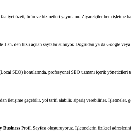
faaliyet özeti, ürün ve hizmetleri yayınlanır. Ziyaretçiler hem işletme hak
bile 1 sn. den hızlı açılan sayfalar sunuyor. Doğrudan ya da Google veya
ocal SEO) konularında, profesyonel SEO uzmanı içerik yöneticileri t
n iletişime geçebilir, yol tarifi alabilir, sipariş verebilirler. İşletmel
ly Business
Profil Sayfası oluşturuyoruz. İşletmelerin fiziksel adresleri