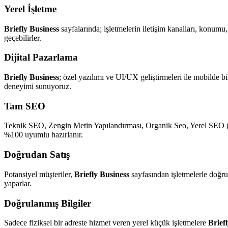
Yerel İşletme
Briefly Business
sayfalarında; işletmelerin iletişim kanalları, konumu, 
geçebilirler.
Dijital Pazarlama
Briefly Business
; özel yazılımı ve UI/UX geliştirmeleri ile mobilde 
deneyimi sunuyoruz.
Tam SEO
Teknik SEO, Zengin Metin Yapılandırması, Organik Seo, Yerel SEO (L
%100 uyumlu hazırlanır.
Doğrudan Satış
Potansiyel müşteriler,
Briefly Business
sayfasından işletmelerle doğruda
yaparlar.
Doğrulanmış Bilgiler
Sadece fiziksel bir adreste hizmet veren yerel küçük işletmelere
Brief