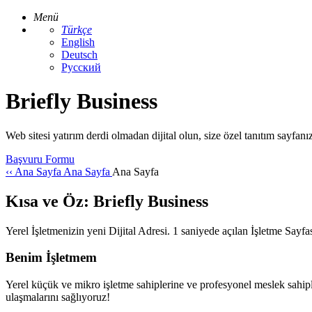
Menü
Türkçe
English
Deutsch
Русский
Briefly Business
Web sitesi yatırım derdi olmadan dijital olun, size özel tanıtım sayf
Başvuru Formu
‹‹
Ana Sayfa
Ana Sayfa
Ana Sayfa
Kısa ve Öz:
Briefly Business
Yerel İşletmenizin yeni Dijital Adresi. 1 saniyede açılan İşletme 
Benim İşletmem
Yerel küçük ve mikro işletme sahiplerine ve profesyonel meslek sahip
ulaşmalarını sağlıyoruz!