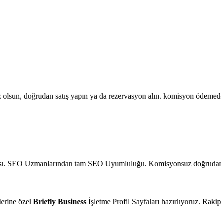
anız olsun, doğrudan satış yapın ya da rezervasyon alın. komisyon ödeme
Sayfası. SEO Uzmanlarından tam SEO Uyumluluğu. Komisyonsuz doğrudan 
lerine özel
Briefly Business
İşletme Profil Sayfaları hazırlıyoruz. Rakip