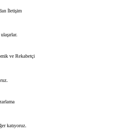
an İletişim
ulaşırlar.
nomik ve Rekabetçi
ruz.
azarlama
ğer katıyoruz.